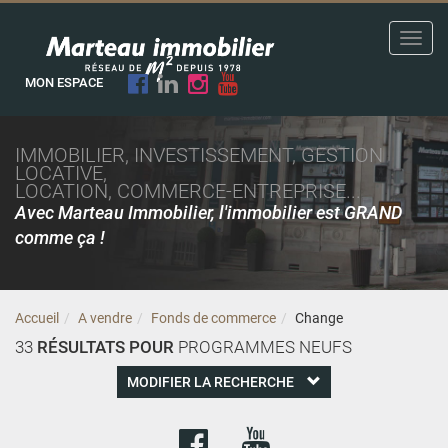
Toggl
navig
MON ESPACE
IMMOBILIER, INVESTISSEMENT, GESTION
LOCATIVE,
LOCATION, COMMERCE-ENTREPRISE...
Avec Marteau Immobilier, l'immobilier est GRAND
comme ça !
Accueil
A vendre
Fonds de commerce
Change
33
RÉSULTATS POUR
PROGRAMMES NEUFS
MODIFIER LA RECHERCHE