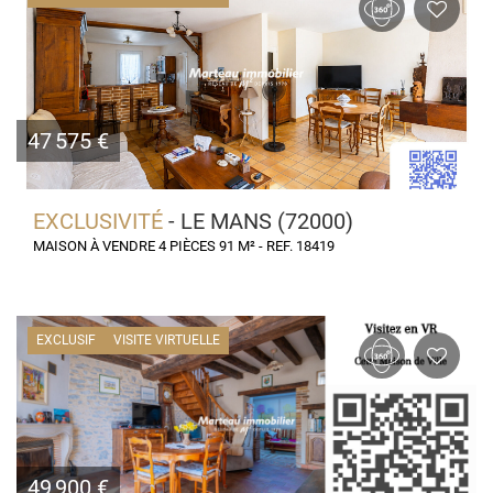
47 575 €
EXCLUSIVITÉ
- LE MANS (72000)
MAISON À VENDRE 4 PIÈCES 91 M² - REF. 18419
EXCLUSIF
VISITE VIRTUELLE
49 900 €