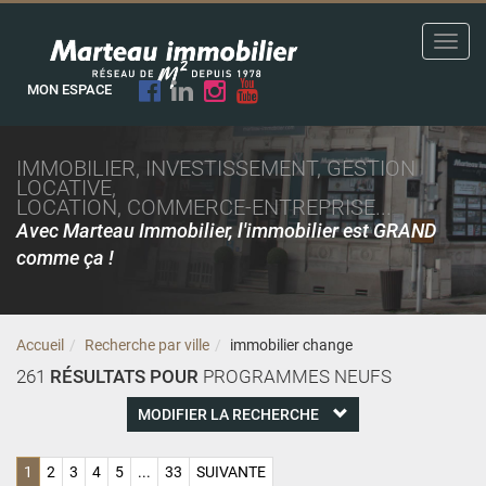
Toggl
navig
MON ESPACE
IMMOBILIER, INVESTISSEMENT, GESTION
LOCATIVE,
LOCATION, COMMERCE-ENTREPRISE...
Avec Marteau Immobilier, l'immobilier est GRAND
comme ça !
Accueil
Recherche par ville
immobilier change
261
RÉSULTATS POUR
PROGRAMMES NEUFS
MODIFIER LA RECHERCHE
1
2
3
4
5
...
33
SUIVANTE