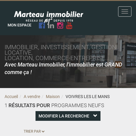
Toggl
navig
MON ESPACE
IMMOBILIER, INVESTISSEMENT, GESTION
LOCATIVE,
LOCATION, COMMERCE-ENTREPRISE...
Avec Marteau Immobilier, l'immobilier est GRAND
comme ça !
Accueil
A vendre
Maison
VOIVRES LES LE MANS
1
RÉSULTATS POUR
PROGRAMMES NEUFS
MODIFIER LA RECHERCHE