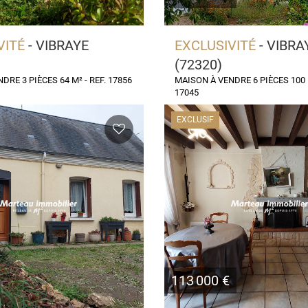
VITÉ
- VIBRAYE
EXCLUSIVITÉ
- VIBRA
(72320)
DRE 3 PIÈCES 64 M² - REF. 17856
MAISON À VENDRE 6 PIÈCES 100 M
17045
EXCLUSIF
113 000 €