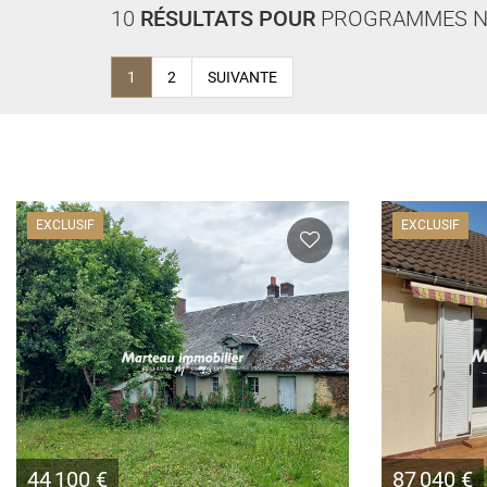
10
RÉSULTATS POUR
PROGRAMMES N
1
2
SUIVANTE
EXCLUSIF
EXCLUSIF
44 100 €
87 040 €