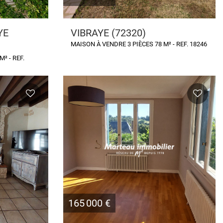
YE
VIBRAYE (72320)
MAISON À VENDRE 3 PIÈCES 78 M² - REF. 18246
² - REF.
165 000 €