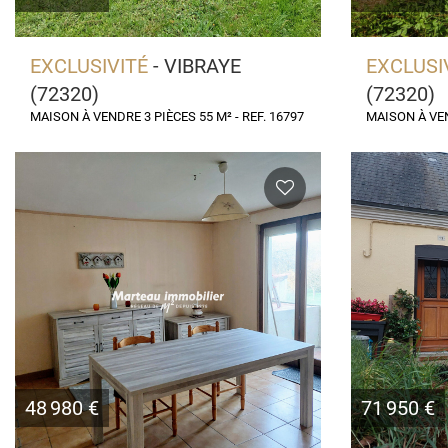
EXCLUSIVITÉ
- VIBRAYE
EXCLUSI
(72320)
(72320)
MAISON À VENDRE 3 PIÈCES 55 M² - REF. 16797
MAISON À VEN
48 980 €
71 950 €