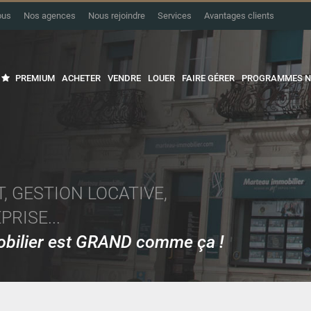
ous
Nos agences
Nous rejoindre
Services
Avantages clients
PREMIUM
ACHETER
VENDRE
LOUER
FAIRE GÉRER
PROGRAMMES N
, GESTION LOCATIVE,
RISE...
mobilier est GRAND comme ça !