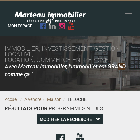
Toggl
navig
MON ESPACE
IMMOBILIER, INVESTISSEMENT, GESTION
LOCATIVE,
LOCATION, COMMERCE-ENTREPRISE...
Avec Marteau Immobilier, l'immobilier est GRAND
comme ça !
Accueil
A vendre
Maison
TELOCHE
RÉSULTATS POUR
PROGRAMMES NEUFS
MODIFIER LA RECHERCHE