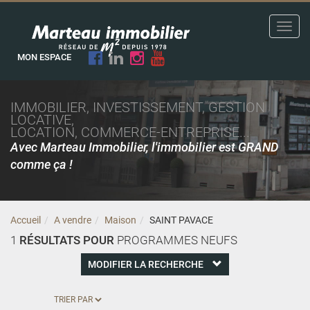
Toggl
navig
MON ESPACE
IMMOBILIER, INVESTISSEMENT, GESTION
LOCATIVE,
LOCATION, COMMERCE-ENTREPRISE...
Avec Marteau Immobilier, l'immobilier est GRAND
comme ça !
Accueil
A vendre
Maison
SAINT PAVACE
1
RÉSULTATS POUR
PROGRAMMES NEUFS
MODIFIER LA RECHERCHE