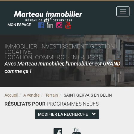
Toggl
navig
MON ESPACE
IMMOBILIER, INVESTISSEMENT, GESTION
LOCATIVE,
LOCATION, COMMERCE-ENTREPRISE...
Avec Marteau Immobilier, l'immobilier est GRAND
comme ça !
Accueil
A vendre
Terrain
SAINT GERVAIS EN BELIN
RÉSULTATS POUR
PROGRAMMES NEUFS
MODIFIER LA RECHERCHE