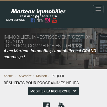
Toggl
navig
MON ESPACE
IMMOBILIER, INVESTISSEMENT, GESTION
LOCATIVE,
LOCATION, COMMERCE-ENTREPRISE...
Avec Marteau Immobilier, l'immobilier est GRAND
comme ça !
Accueil
A vendre
Maison
REQUEIL
RÉSULTATS POUR
PROGRAMMES NEUFS
MODIFIER LA RECHERCHE