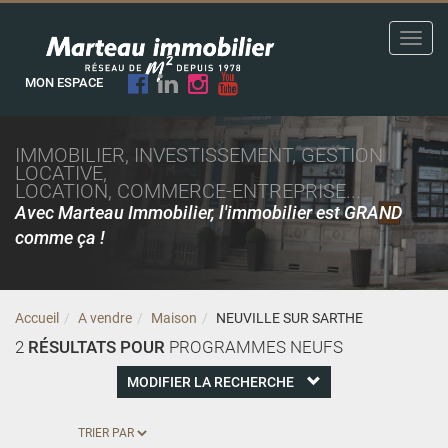
Toggl
navig
MON ESPACE
IMMOBILIER, INVESTISSEMENT, GESTION
LOCATIVE,
LOCATION, COMMERCE-ENTREPRISE...
Avec Marteau Immobilier, l'immobilier est GRAND
comme ça !
Accueil
A vendre
Maison
NEUVILLE SUR SARTHE
2
RÉSULTATS POUR
PROGRAMMES NEUFS
MODIFIER LA RECHERCHE