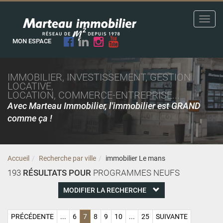
Toggl
navig
MON ESPACE
IMMOBILIER, INVESTISSEMENT, GESTION
LOCATIVE,
LOCATION, COMMERCE-ENTREPRISE...
Avec Marteau Immobilier, l'immobilier est GRAND
comme ça !
Accueil
Recherche par ville
immobilier Le mans
193
RÉSULTATS POUR
PROGRAMMES NEUFS
MODIFIER LA RECHERCHE
PRÉCÉDENTE
...
6
7
8
9
10
...
25
SUIVANTE