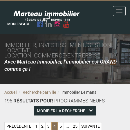
Toggl
navig
MON ESPACE
IMMOBILIER, INVESTISSEMENT, GESTION
LOCATIVE,
LOCATION, COMMERCE-ENTREPRISE...
Avec Marteau Immobilier, l'immobilier est GRAND
comme ça !
Accueil
Recherche par ville
immobilier Le mans
196
RÉSULTATS POUR
PROGRAMMES NEUFS
MODIFIER LA RECHERCHE
PRÉCÉDENTE
1
2
3
4
5
...
25
SUIVANTE