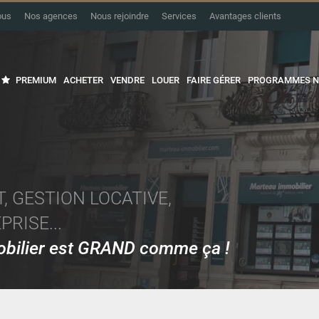
ous
Nos agences
Nous rejoindre
Services
Avantages clients
PREMIUM
ACHETER
VENDRE
LOUER
FAIRE GÉRER
PROGRAMMES N
, GESTION LOCATIVE,
RISE...
mobilier est GRAND comme ça !