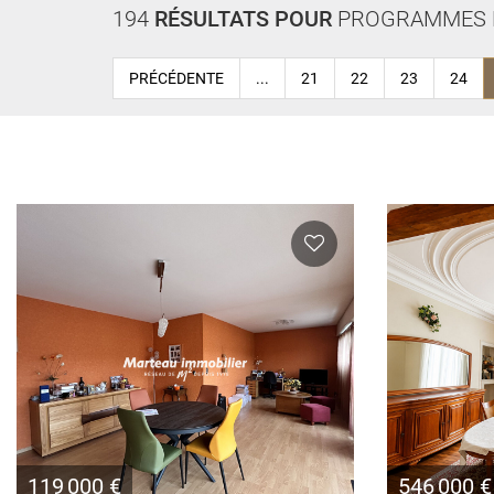
194
RÉSULTATS POUR
PROGRAMMES 
PRÉCÉDENTE
...
21
22
23
24
119 000 €
546 000 €