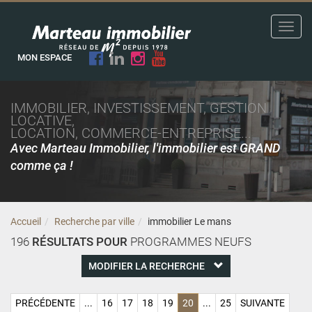
Toggl
navig
MON ESPACE
IMMOBILIER, INVESTISSEMENT, GESTION
LOCATIVE,
LOCATION, COMMERCE-ENTREPRISE...
Avec Marteau Immobilier, l'immobilier est GRAND
comme ça !
Accueil
Recherche par ville
immobilier Le mans
196
RÉSULTATS POUR
PROGRAMMES NEUFS
MODIFIER LA RECHERCHE
PRÉCÉDENTE
...
16
17
18
19
20
...
25
SUIVANTE