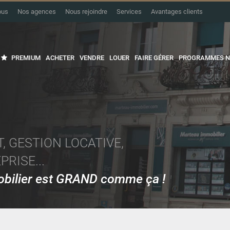
ous
Nos agences
Nous rejoindre
Services
Avantages clients
PREMIUM
ACHETER
VENDRE
LOUER
FAIRE GÉRER
PROGRAMMES N
, GESTION LOCATIVE,
RISE...
mobilier est GRAND comme ça !