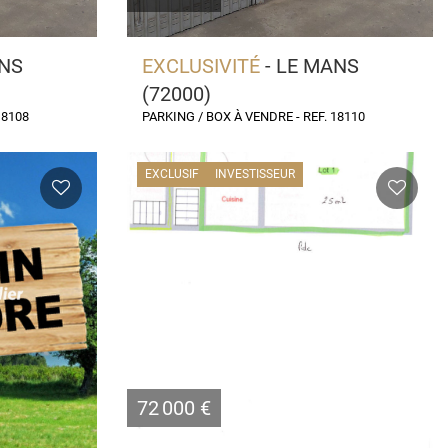
ANS
EXCLUSIVITÉ
- LE MANS
(72000)
18108
PARKING / BOX À VENDRE - REF. 18110
EXCLUSIF
INVESTISSEUR
72 000 €