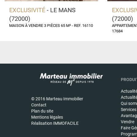
EXCLUSIVITÉ
- LE MANS
EXCLUSI
(72000)
(72000)
MAISON À VENDRE 3 PIÈCES 65 M² - REF. 16110
APPARTEMENT 
17684
PRODUIT
Actualit
Actualit
© 2016 Marteau Immobilier
Qui som
Contact
Services
Plan du site
Avantage
Mentions légales
Vendre
Réalisation IMMOFACILE
Faire Gé
Program