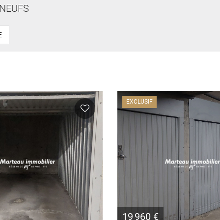
NEUFS
E
EXCLUSIF
19 960 €