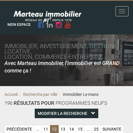
Toggl
navig
MON ESPACE
IMMOBILIER, INVESTISSEMENT, GESTION
LOCATIVE,
LOCATION, COMMERCE-ENTREPRISE...
Avec Marteau Immobilier, l'immobilier est GRAND
comme ça !
Accueil
Recherche par ville
immobilier Le mans
196
RÉSULTATS POUR
PROGRAMMES NEUFS
MODIFIER LA RECHERCHE
PRÉCÉDENTE
...
11
12
13
14
15
...
25
SUIVANTE