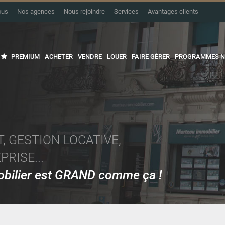
ous
Nos agences
Nous rejoindre
Services
Avantages clients
PREMIUM
ACHETER
VENDRE
LOUER
FAIRE GÉRER
PROGRAMMES N
, GESTION LOCATIVE,
RISE...
mobilier est GRAND comme ça !