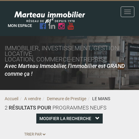
Toggl
navig
MON ESPACE
IMMOBILIER, INVESTISSEMENT, GESTION
LOCATIVE,
LOCATION, COMMERCE-ENTREPRISE...
Avec Marteau Immobilier, l'immobilier est GRAND
comme ça !
Accueil
A vendre
Demeure de Prestige
LE MANS
2
RÉSULTATS POUR
PROGRAMMES NEUFS
MODIFIER LA RECHERCHE