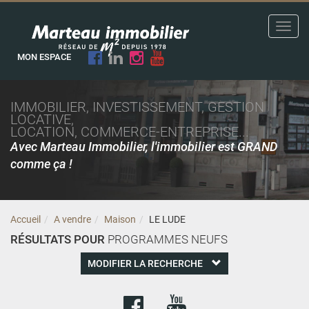
Toggl
navig
MON ESPACE
IMMOBILIER, INVESTISSEMENT, GESTION
LOCATIVE,
LOCATION, COMMERCE-ENTREPRISE...
Avec Marteau Immobilier, l'immobilier est GRAND
comme ça !
Accueil
A vendre
Maison
LE LUDE
RÉSULTATS POUR
PROGRAMMES NEUFS
MODIFIER LA RECHERCHE