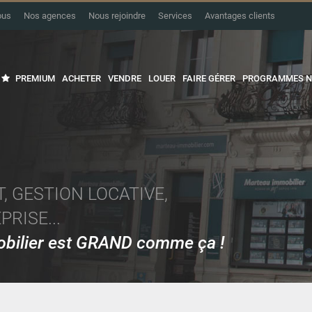
ous
Nos agences
Nous rejoindre
Services
Avantages clients
PREMIUM
ACHETER
VENDRE
LOUER
FAIRE GÉRER
PROGRAMMES N
, GESTION LOCATIVE,
RISE...
mobilier est GRAND comme ça !