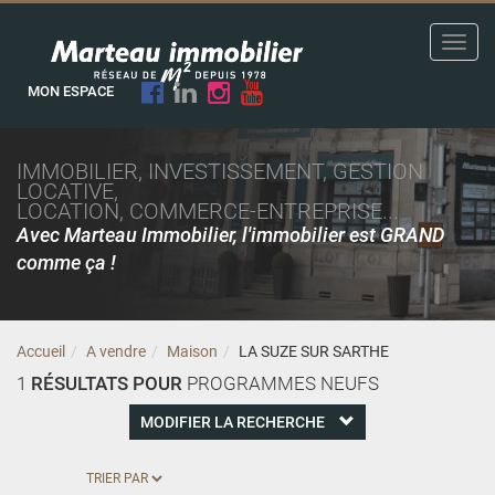
Toggl
navig
MON ESPACE
IMMOBILIER, INVESTISSEMENT, GESTION
LOCATIVE,
LOCATION, COMMERCE-ENTREPRISE...
Avec Marteau Immobilier, l'immobilier est GRAND
comme ça !
Accueil
A vendre
Maison
LA SUZE SUR SARTHE
1
RÉSULTATS POUR
PROGRAMMES NEUFS
MODIFIER LA RECHERCHE