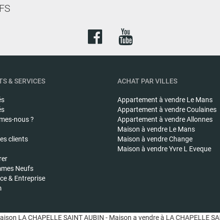
FS
S & SERVICES
ACHAT PAR VILLES
és
Appartement à vendre
Le Mans
és
Appartement à vendre
Coulaines
mes-nous ?
Appartement à vendre
Allonnes
Maison à vendre
Le Mans
s clients
Maison à vendre
Change
Maison à vendre
Yvre L Eveque
rer
mes Neufs
e & Entreprise
m
son LA CHAPELLE SAINT AUBIN - Maison a vendre à LA CHAPELLE SAINT 