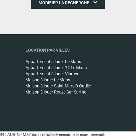
MODIFIER LA RECHERCHE
LOCATION PAR VILLES
Appartement à louer
Le Mans
Appartement à louer
72 Le Mans
Appartement à louer
Vibraye
Maison à louer
Le Mans
Maison à louer
Saint Mars D Outille
Maison à louer
Roeze Sur Sarthe
AUBIN - Marteau immobilier
,
,
immobilier le mans
immobilier le mans
immobilier 