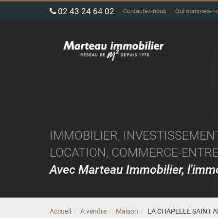
02 43 24 64 02
Contactez-nous
Qui sommes-n
IMMOBILIER, INVESTISSEMENT
LOCATION, COMMERCE-ENTREP
Avec Marteau Immobilier, l'im
Accueil
A vendre
Maison
LA CHAPELLE SAINT A