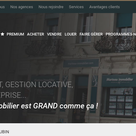
ous
Nos agences
Nous rejoindre
Services
Avantages clients
PREMIUM
ACHETER
VENDRE
LOUER
FAIRE GÉRER
PROGRAMMES N
, GESTION LOCATIVE,
RISE...
mobilier est GRAND comme ça !
UBIN