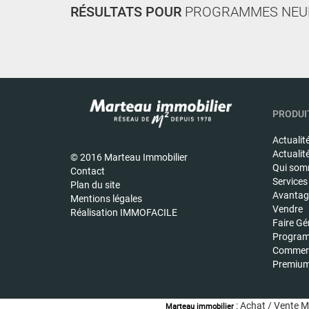
RÉSULTATS POUR
PROGRAMMES NEU
PRODUIT
Actualit
Actualit
© 2016 Marteau Immobilier
Qui som
Contact
Services
Plan du site
Avantage
Mentions légales
Vendre
Réalisation IMMOFACILE
Faire Gé
Program
Commerc
Premiu
: Achat / Vente Mai
Marteau immobilier