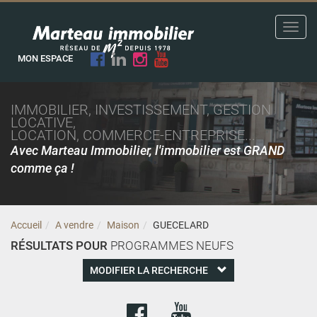
Toggl
navig
MON ESPACE
IMMOBILIER, INVESTISSEMENT, GESTION
LOCATIVE,
LOCATION, COMMERCE-ENTREPRISE...
Avec Marteau Immobilier, l'immobilier est GRAND
comme ça !
Accueil
A vendre
Maison
GUECELARD
RÉSULTATS POUR
PROGRAMMES NEUFS
MODIFIER LA RECHERCHE