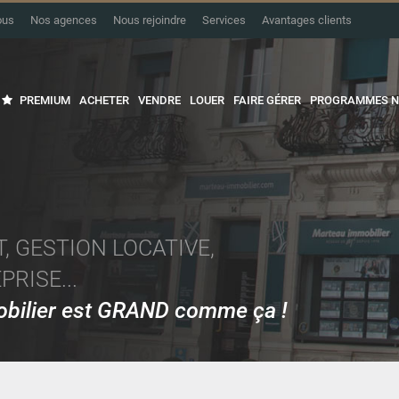
ous
Nos agences
Nous rejoindre
Services
Avantages clients
PREMIUM
ACHETER
VENDRE
LOUER
FAIRE GÉRER
PROGRAMMES N
, GESTION LOCATIVE,
RISE...
mobilier est GRAND comme ça !