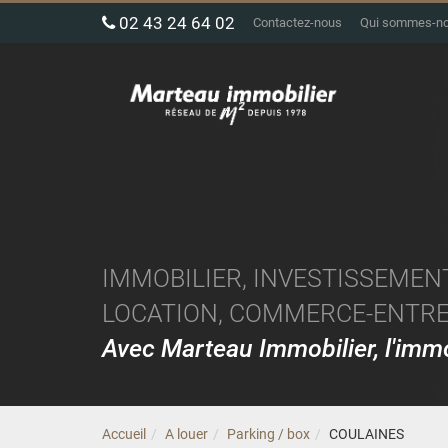
02 43 24 64 02
Contactez-nous
Qui sommes-n
IMMOBILIER, INVESTISSEMENT
LOCATION, COMMERCE-ENTREP
Avec Marteau Immobilier, l'im
Accueil
A louer
Parking / box
COULAINES