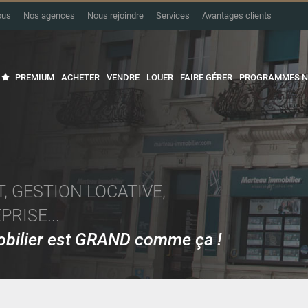
ous
Nos agences
Nous rejoindre
Services
Avantages clients
PREMIUM
ACHETER
VENDRE
LOUER
FAIRE GÉRER
PROGRAMMES N
, GESTION LOCATIVE,
RISE...
mobilier est GRAND comme ça !