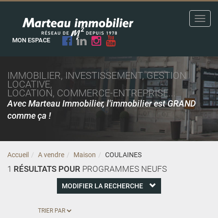
Toggl
navig
MON ESPACE
IMMOBILIER, INVESTISSEMENT, GESTION
LOCATIVE,
LOCATION, COMMERCE-ENTREPRISE...
Avec Marteau Immobilier, l'immobilier est GRAND
comme ça !
Accueil
A vendre
Maison
COULAINES
1
RÉSULTATS POUR
PROGRAMMES NEUFS
MODIFIER LA RECHERCHE