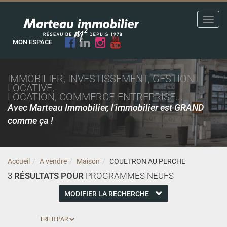
Toggl
navig
MON ESPACE
IMMOBILIER, INVESTISSEMENT, GESTION
LOCATIVE,
LOCATION, COMMERCE-ENTREPRISE...
Avec Marteau Immobilier, l'immobilier est GRAND
comme ça !
Accueil
A vendre
Maison
COUETRON AU PERCHE
3
RÉSULTATS POUR
PROGRAMMES NEUFS
MODIFIER LA RECHERCHE