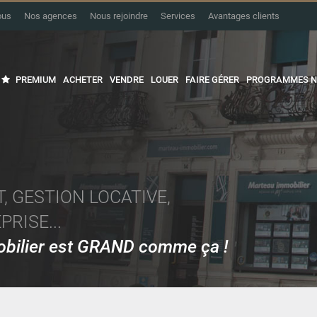
ous
Nos agences
Nous rejoindre
Services
Avantages clients
PREMIUM
ACHETER
VENDRE
LOUER
FAIRE GÉRER
PROGRAMMES N
, GESTION LOCATIVE,
RISE...
mobilier est GRAND comme ça !