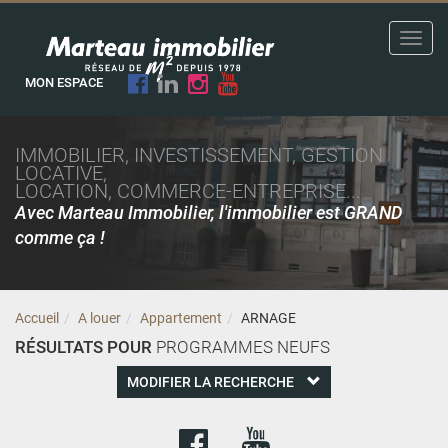
Toggl
navig
MON ESPACE
IMMOBILIER, INVESTISSEMENT, GESTION
LOCATIVE,
LOCATION, COMMERCE-ENTREPRISE...
Avec Marteau Immobilier, l'immobilier est GRAND
comme ça !
Accueil
A louer
Appartement
ARNAGE
RÉSULTATS POUR
PROGRAMMES NEUFS
MODIFIER LA RECHERCHE