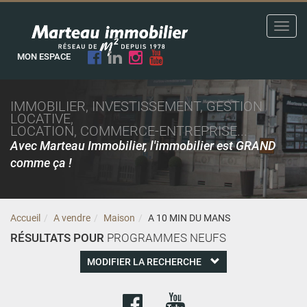
Toggl
navig
MON ESPACE
IMMOBILIER, INVESTISSEMENT, GESTION
LOCATIVE,
LOCATION, COMMERCE-ENTREPRISE...
Avec Marteau Immobilier, l'immobilier est GRAND
comme ça !
Accueil
A vendre
Maison
A 10 MIN DU MANS
RÉSULTATS POUR
PROGRAMMES NEUFS
MODIFIER LA RECHERCHE