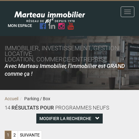
Toggl
navig
MON ESPACE
IMMOBILIER, INVESTISSEMENT, GESTION
LOCATIVE,
LOCATION, COMMERCE-ENTREPRISE...
Avec Marteau Immobilier, l'immobilier est GRAND
comme ça !
Accueil
Parking / Box
14
RÉSULTATS POUR
PROGRAMMES NEUFS
MODIFIER LA RECHERCHE
1
2
SUIVANTE