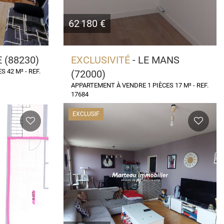
62 180 €
E (88230)
EXCLUSIVITÉ
- LE MANS
 42 M² - REF.
(72000)
APPARTEMENT À VENDRE 1 PIÈCES 17 M² - REF.
17684
EXCLUSIF