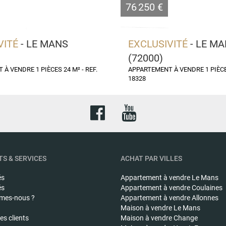
76 250 €
VITÉ
- LE MANS
EXCLUSIVITÉ
- LE M
(72000)
À VENDRE 1 PIÈCES 24 M² - REF.
APPARTEMENT À VENDRE 1 PIÈCES
18328
S & SERVICES
ACHAT PAR VILLES
és
Appartement à vendre
Le Mans
és
Appartement à vendre
Coulaines
mes-nous ?
Appartement à vendre
Allonnes
Maison à vendre
Le Mans
s clients
Maison à vendre
Change