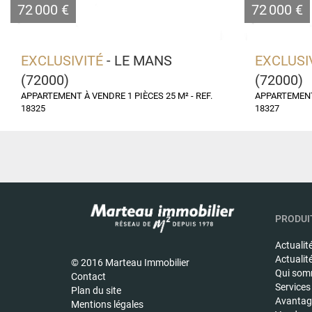
72 000 €
72 000 €
EXCLUSIVITÉ
- LE MANS
EXCLUSI
(72000)
(72000)
APPARTEMENT À VENDRE 1 PIÈCES 25 M² - REF.
APPARTEMENT 
18325
18327
PRODUIT
Actualit
Actualit
© 2016 Marteau Immobilier
Qui som
Contact
Services
Plan du site
Avantage
Mentions légales