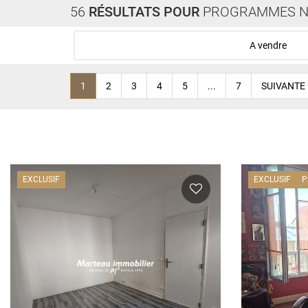
56
RÉSULTATS POUR
PROGRAMMES N
A vendre
1
2
3
4
5
...
7
SUIVANTE
EXCLUSIF
EXCLUSIF
P