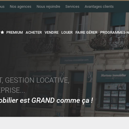
ous
Nos agences
Nous rejoindre
Services
Avantages clients
PREMIUM
ACHETER
VENDRE
LOUER
FAIRE GÉRER
PROGRAMMES N
, GESTION LOCATIVE,
RISE...
mobilier est GRAND comme ça !