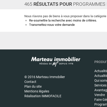
465
RÉSULTATS POUR
PROGRAMMES 
Nous n'avons pas de biens à vous proposer dans la catégorie 
Re-soumettre la recherche avec moins de critères.
Transmettez-nous votre demande
PRODUIT
Actualit
Actualit
© 2016 Marteau Immobilier
Qui som
Contact
Services
Plan du site
Avantage
Mentions légales
Vendre
Réalisation IMMOFACILE
Faire Gé
Program