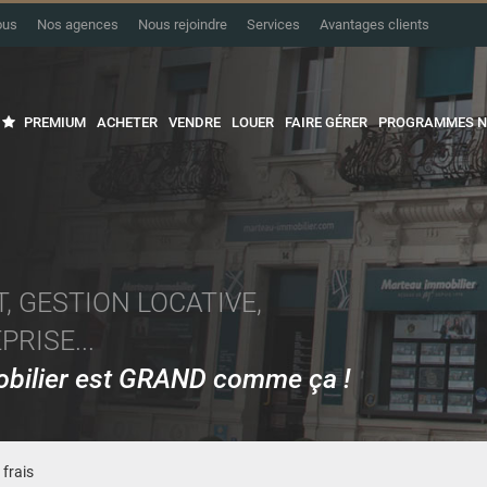
ous
Nos agences
Nous rejoindre
Services
Avantages clients
PREMIUM
ACHETER
VENDRE
LOUER
FAIRE GÉRER
PROGRAMMES N
, GESTION LOCATIVE,
RISE...
mobilier est GRAND comme ça !
 frais