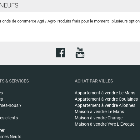
NEUFS
Fonds de commerce Agri / Agro Produits frais pour le moment , plusieurs options
S & SERVICES
ACHAT PAR VILLES
és
Appartement à vendre
Le Mans
és
Appartement à vendre
Coulaines
mes-nous ?
Appartement à vendre
Allonnes
Maison à vendre
Le Mans
s clients
Maison à vendre
Change
Maison à vendre
Yvre L Eveque
rer
mes Neufs