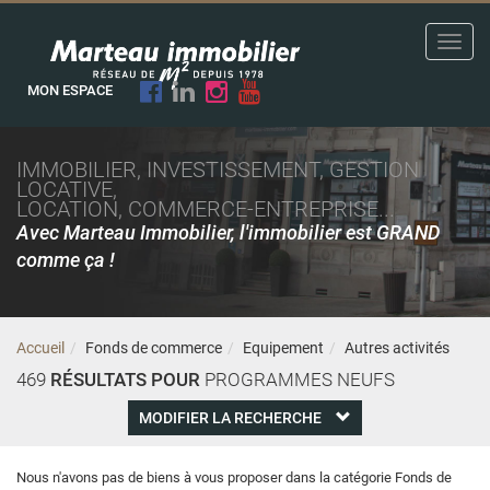
Toggl
navig
MON ESPACE
IMMOBILIER, INVESTISSEMENT, GESTION
LOCATIVE,
LOCATION, COMMERCE-ENTREPRISE...
Avec Marteau Immobilier, l'immobilier est GRAND
comme ça !
Accueil
Fonds de commerce
Equipement
Autres activités
469
RÉSULTATS POUR
PROGRAMMES NEUFS
MODIFIER LA RECHERCHE
Nous n'avons pas de biens à vous proposer dans la catégorie Fonds de