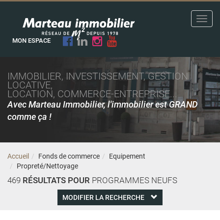
Toggl
navig
MON ESPACE
IMMOBILIER, INVESTISSEMENT, GESTION
LOCATIVE,
LOCATION, COMMERCE-ENTREPRISE...
Avec Marteau Immobilier, l'immobilier est GRAND
comme ça !
Accueil
Fonds de commerce
Equipement
Propreté/Nettoyage
469
RÉSULTATS POUR
PROGRAMMES NEUFS
MODIFIER LA RECHERCHE