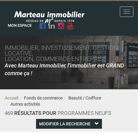
Toggl
navig
MON ESPACE
IMMOBILIER, INVESTISSEMENT, GESTION
LOCATIVE,
LOCATION, COMMERCE-ENTREPRISE...
Avec Marteau Immobilier, l'immobilier est GRAND
comme ça !
Accueil
Fonds de commerce
Beauté / Coiffure
Autres activités
469
RÉSULTATS POUR
PROGRAMMES NEUFS
MODIFIER LA RECHERCHE