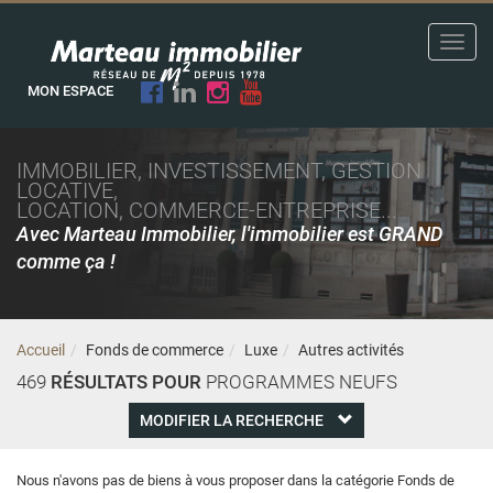
Toggl
navig
MON ESPACE
IMMOBILIER, INVESTISSEMENT, GESTION
LOCATIVE,
LOCATION, COMMERCE-ENTREPRISE...
Avec Marteau Immobilier, l'immobilier est GRAND
comme ça !
Accueil
Fonds de commerce
Luxe
Autres activités
469
RÉSULTATS POUR
PROGRAMMES NEUFS
MODIFIER LA RECHERCHE
Nous n'avons pas de biens à vous proposer dans la catégorie Fonds de