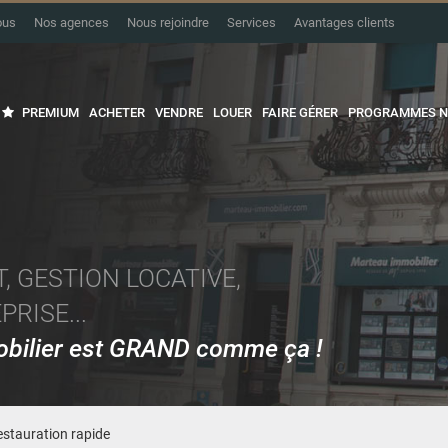
ous
Nos agences
Nous rejoindre
Services
Avantages clients
PREMIUM
ACHETER
VENDRE
LOUER
FAIRE GÉRER
PROGRAMMES N
, GESTION LOCATIVE,
RISE...
mobilier est GRAND comme ça !
stauration rapide