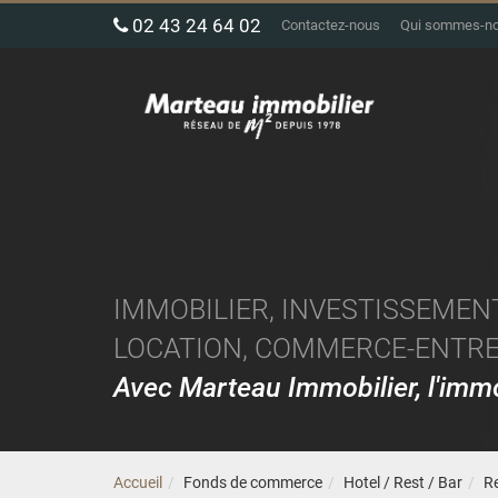
02 43 24 64 02
Contactez-nous
Qui sommes-n
IMMOBILIER, INVESTISSEMENT
LOCATION, COMMERCE-ENTREP
Avec Marteau Immobilier, l'im
Accueil
Fonds de commerce
Hotel / Rest / Bar
Re