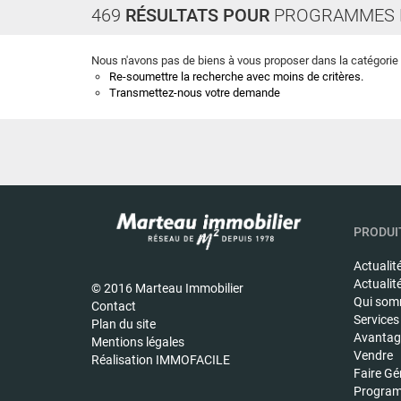
469
RÉSULTATS POUR
PROGRAMMES 
Nous n'avons pas de biens à vous proposer dans la catégorie 
Re-soumettre la recherche avec moins de critères.
Transmettez-nous votre demande
PRODUIT
Actualit
Actualit
© 2016 Marteau Immobilier
Qui som
Contact
Services
Plan du site
Avantage
Mentions légales
Vendre
Réalisation IMMOFACILE
Faire Gé
Program