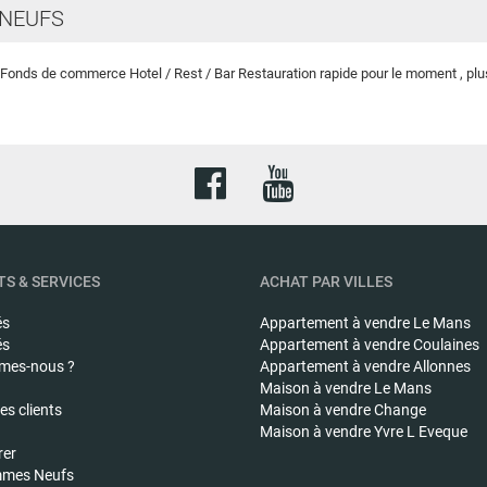
NEUFS
Fonds de commerce Hotel / Rest / Bar Restauration rapide pour le moment , plusi
S & SERVICES
ACHAT PAR VILLES
és
Appartement à vendre
Le Mans
és
Appartement à vendre
Coulaines
mes-nous ?
Appartement à vendre
Allonnes
Maison à vendre
Le Mans
s clients
Maison à vendre
Change
Maison à vendre
Yvre L Eveque
rer
mes Neufs