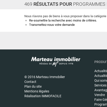
469
RÉSULTATS POUR
PROGRAMMES 
Nous n'avons pas de biens à vous proposer dans la catégori
Re-soumettre la recherche avec moins de critères.
Transmettez-nous votre demande
PRODUIT
Actualit
Actualit
© 2016 Marteau Immobilier
Qui som
Contact
Services
Plan du site
Avantage
Mentions légales
Vendre
Réalisation IMMOFACILE
Faire Gé
Program