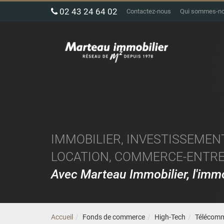
02 43 24 64 02
Contactez-nous
Qui sommes-n
IMMOBILIER, INVESTISSEMENT
LOCATION, COMMERCE-ENTREP
Avec Marteau Immobilier, l'im
Accueil
Fonds de commerce
High-Tech
Télécomm