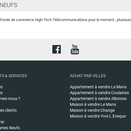
NEUFS
e Fonds de commerce High-Tech Télécommunications pour le moment , plusieurs o
S & SERVICES
ACHAT PAR VILLES
és
Appartement à vendre
Le Mans
és
Appartement à vendre
Coulaines
mes-nous ?
Appartement à vendre
Allonnes
Maison à vendre
Le Mans
s clients
Maison à vendre
Change
Maison à vendre
Yvre L Eveque
rer
mes Neufs