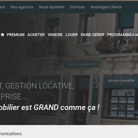
ous
Nos agences
Nous rejoindre
Services
Avantages clients
PREMIUM
ACHETER
VENDRE
LOUER
FAIRE GÉRER
PROGRAMMES N
, GESTION LOCATIVE,
RISE...
mobilier est GRAND comme ça !
unications