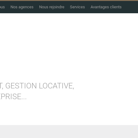
ous
Nos agences
Nous rejoindre
Services
Avantages clients
PREMIUM
ACHETER
VENDRE
LOUER
FAIRE GÉRER
PROGRAMMES N
, GESTION LOCATIVE,
RISE...
mobilier est GRAND comme ça !