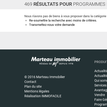
469
RÉSULTATS POUR
PROGRAMMES 
Nous n'avons pas de biens à vous proposer dans la catégorie B
Re-soumettre la recherche avec moins de critères.
Transmettez-nous votre demande
PRODUIT
Actualit
Actualit
© 2016 Marteau Immobilier
Qui som
Contact
Services
Plan du site
Avantage
Mentions légales
Vendre
Réalisation IMMOFACILE
Faire Gé
Program