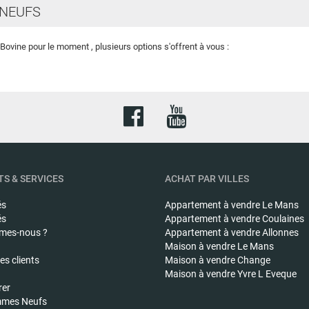
NEUFS
ovine pour le moment , plusieurs options s'offrent à vous :
S & SERVICES
ACHAT PAR VILLES
és
Appartement à vendre
Le Mans
és
Appartement à vendre
Coulaines
mes-nous ?
Appartement à vendre
Allonnes
Maison à vendre
Le Mans
s clients
Maison à vendre
Change
Maison à vendre
Yvre L Eveque
rer
mes Neufs