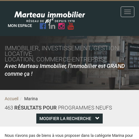
Toggl
navig
MON ESPACE
IMMOBILIER, INVESTISSEMENT, GESTION
LOCATIVE,
LOCATION, COMMERCE-ENTREPRISE...
Avec Marteau Immobilier, l'immobilier est GRAND
comme ça !
Accueil
Marina
463
RÉSULTATS POUR
PROGRAMMES NEUFS
MODIFIER LA RECHERCHE
Nous n'avons pas de biens à vous proposer dans la catégorie Marina pour