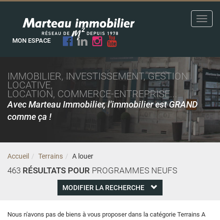
Toggl
navig
MON ESPACE
IMMOBILIER, INVESTISSEMENT, GESTION
LOCATIVE,
LOCATION, COMMERCE-ENTREPRISE...
Avec Marteau Immobilier, l'immobilier est GRAND
comme ça !
Accueil
Terrains
A louer
463
RÉSULTATS POUR
PROGRAMMES NEUFS
MODIFIER LA RECHERCHE
Nous n'avons pas de biens à vous proposer dans la catégorie Terrains A