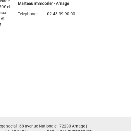
 usage
Marteau immobilier - Arnage
70€ et
 aux
Téléphone :
02.43.39.90.00
 et
Plan d'accès
t
Voir les autres biens de l'agence
ge social : 68 avenue Nationale - 72230 Arnage |