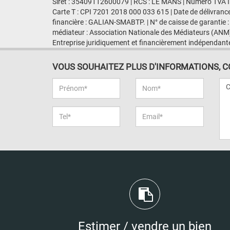
Siret : 35409112600079 | RCS : LE MANS | Numero TVA I
Carte T : CPI 7201 2018 000 033 615 | Date de délivranc
financière : GALIAN-SMABTP. | N° de caisse de garantie :
médiateur : Association Nationale des Médiateurs (ANM)
Entreprise juridiquement et financièrement indépendant
VOUS SOUHAITEZ PLUS D'INFORMATIONS, CON
Estimer / vendre un bien