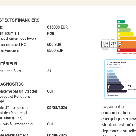
SPECTS FINANCIERS
ix
615000 EUR
en soumis à
Non
encadrement des loyers
oyer mensuel HC
600 EUR
xe Foncière
6500 EUR
NTÉRIEUR
ombre pièces
21
IAGNOSTICS
ncerné par un Etat des
Oui
sques et Pollutions
RP)
Logement à
te d'établissement
05/05/2026
consommation
at des Risques et
llutions(ERP)
énergétique excess
umis à l'affichage du
Oui
Montant estimé d
PE
dépenses annuell
te établissement
06/08/2025