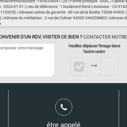
ntracommunautaire : FR06354091126 | Forme juridique : SARL | Capital 
e : 2024-07-01 | Lieu de délivrance : 1 boulevard René Levasseur - CS 91
 110335E | Adresse caisse de garantie : 89 rue de la Boétie 75008 PARIS |
 | Adresse du médiateur : 2 rue de Colmar 94300 VINCENNES | Adresse du
e
VENIR D'UN RDV, VISITER CE BIEN ?
CONTACTER NOTRE A
Veuillez déplacer l'image dans
l'autre cadre
être appelé