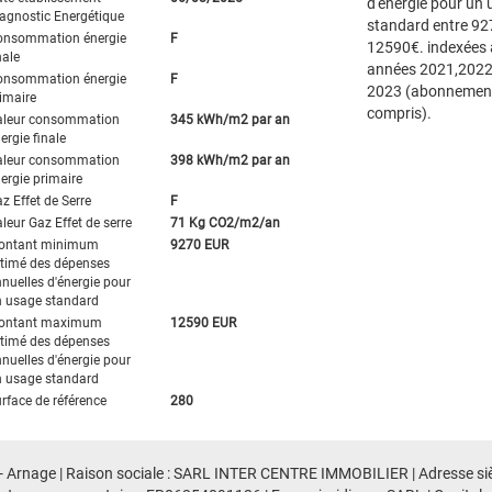
d'énergie pour un
agnostic Energétique
standard entre 92
onsommation énergie
F
12590€. indexées
nale
années 2021,2022
onsommation énergie
F
2023 (abonnemen
imaire
compris).
aleur consommation
345 kWh/m2 par an
ergie finale
aleur consommation
398 kWh/m2 par an
ergie primaire
z Effet de Serre
F
leur Gaz Effet de serre
71 Kg CO2/m2/an
ontant minimum
9270 EUR
timé des dépenses
nuelles d'énergie pour
 usage standard
ontant maximum
12590 EUR
timé des dépenses
nuelles d'énergie pour
 usage standard
rface de référence
280
 - Arnage | Raison sociale : SARL INTER CENTRE IMMOBILIER | Adresse siè