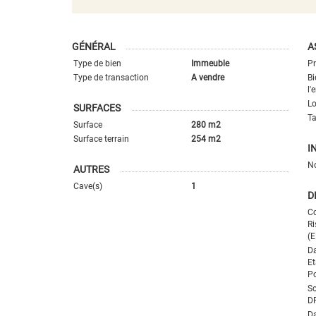
GÉNÉRAL
A
Type de bien
Immeuble
Pr
Type de transaction
A vendre
Bi
l'
L
SURFACES
Ta
Surface
280 m2
Surface terrain
254 m2
I
N
AUTRES
Cave(s)
1
D
Co
Ri
(E
Da
Et
Po
So
D
Da