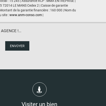
social : 15 245 | Assurance RCP : MMA ENTREPRISE |
435 72014 LE MANS Cedex 2 | Caisse de garantie
 Montant de la garantie financière : 160 000 | Nom du
 site :
www.anm-conso.com
|
GENCE !...
ENVOYER
Visiter un bien