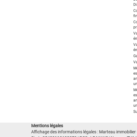
Di
C
fi
C
pr
V
én
V
én
Ga
Va
M
es
an
un
M
es
an
un
Su
Mentions légales
Affichage des informations légales : Marteau immobilier