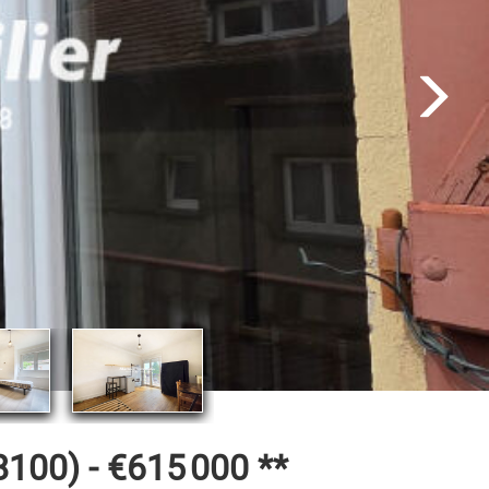
100) -
€615 000
**