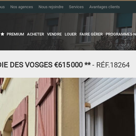
ous
Nos agences
Nous rejoindre
Services
Avantages clients
PREMIUM
ACHETER
VENDRE
LOUER
FAIRE GÉRER
PROGRAMMES N
IE DES VOSGES
€615 000
**
- RÉF.18264