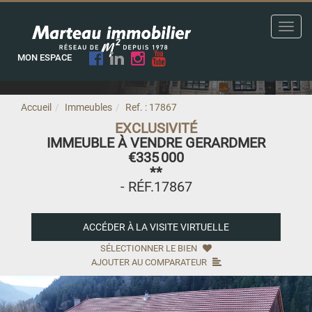
Toggl
navig
MON ESPACE
Accueil
Immeubles
Ref. : 17867
EXCLUSIVITÉ
IMMEUBLE À VENDRE GERARDMER
€335 000
**
- RÉF.17867
ACCÉDER À LA VISITE VIRTUELLE
SÉLECTIONNER LE BIEN
AJOUTER AU COMPARATEUR