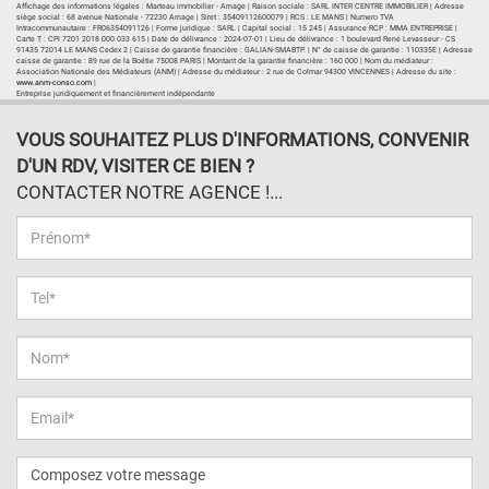
Affichage des informations légales : Marteau immobilier - Arnage | Raison sociale : SARL INTER CENTRE IMMOBILIER | Adresse
siège social : 68 avenue Nationale - 72230 Arnage | Siret : 35409112600079 | RCS : LE MANS | Numero TVA
Intracommunautaire : FR06354091126 | Forme juridique : SARL | Capital social : 15 245 | Assurance RCP : MMA ENTREPRISE |
Carte T : CPI 7201 2018 000 033 615 | Date de délivrance : 2024-07-01 | Lieu de délivrance : 1 boulevard René Levasseur - CS
91435 72014 LE MANS Cedex 2 | Caisse de garantie financière : GALIAN-SMABTP. | N° de caisse de garantie : 110335E | Adresse
caisse de garantie : 89 rue de la Boétie 75008 PARIS | Montant de la garantie financière : 160 000 | Nom du médiateur :
Association Nationale des Médiateurs (ANM) | Adresse du médiateur : 2 rue de Colmar 94300 VINCENNES | Adresse du site :
www.anm-conso.com
|
Entreprise juridiquement et financièrement indépendante
VOUS SOUHAITEZ PLUS D'INFORMATIONS, CONVENIR
D'UN RDV, VISITER CE BIEN ?
CONTACTER NOTRE AGENCE !...