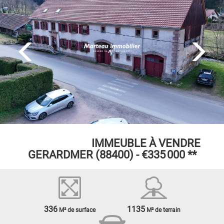
EXCLUSIVITÉ
IMMEUBLE À VENDRE
GERARDMER (88400) -
€335 000
**
336
1135
M² de surface
M² de terrain