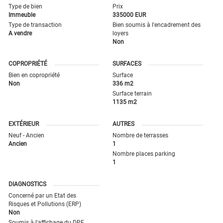
Type de bien
Prix
Immeuble
335000 EUR
Type de transaction
Bien soumis à l'encadrement des
A vendre
loyers
Non
COPROPRIÉTÉ
SURFACES
Bien en copropriété
Surface
Non
336 m2
Surface terrain
1135 m2
EXTÉRIEUR
AUTRES
Neuf - Ancien
Nombre de terrasses
Ancien
1
Nombre places parking
1
DIAGNOSTICS
Concerné par un Etat des
Risques et Pollutions (ERP)
Non
Soumis à l'affichage du DPE