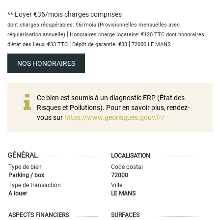
**
Loyer €36/mois
charges comprises
dont charges récupérables: €6/mois (Provisionnelles mensuelles avec
|
régularisation annuelle)
Honoraires charge locataire: €120 TTC
dont honoraires
|
|
d'état des lieux: €33 TTC
Dépôt de garantie: €33
72000 LE MANS
NOS HONORAIRES
Ce bien est soumis à un diagnostic ERP (État des
Risques et Pollutions). Pour en savoir plus, rendez-
vous sur
https://www.georisques.gouv.fr/
GÉNÉRAL
LOCALISATION
Type de bien
Code postal
Parking / box
72000
Type de transaction
Ville
A louer
LE MANS
ASPECTS FINANCIERS
SURFACES