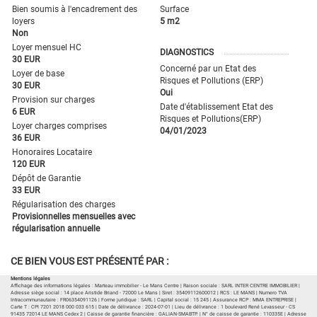
Bien soumis à l'encadrement des
Surface
loyers
5 m2
Non
Loyer mensuel HC
DIAGNOSTICS
30 EUR
Concerné par un Etat des
Loyer de base
Risques et Pollutions (ERP)
30 EUR
Oui
Provision sur charges
Date d'établissement Etat des
6 EUR
Risques et Pollutions(ERP)
Loyer charges comprises
04/01/2023
36 EUR
Honoraires Locataire
120 EUR
Dépôt de Garantie
33 EUR
Régularisation des charges
Provisionnelles mensuelles avec
régularisation annuelle
CE BIEN VOUS EST PRÉSENTÉ PAR :
Mentions légales
Affichage des informations légales : Marteau immobilier - Le Mans Centre | Raison sociale : SARL INTER CENTRE IMMOBILIER |
Adresse siège social : 14 place Aristide Briand - 72000 Le Mans | Siret : 35409112600012 | RCS : LE MANS | Numero TVA
Intracommunautaire : FR06354091126 | Forme juridique : SARL | Capital social : 15 245 | Assurance RCP : MMA ENTREPRISE |
Carte T : CPI 7201 2018 000 033 615 | Date de délivrance : 2024-07-01 | Lieu de délivrance : 1 boulevard René Levasseur - CS
91435 72014 LE MANS Cedex 2 | Caisse de garantie financière : GALIAN-SMABTP. | N° de caisse de garantie : 110335E | Adresse