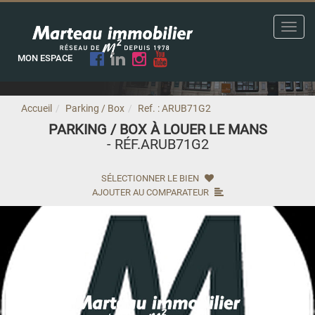
Toggl
navig
MON ESPACE
Accueil
Parking / Box
Ref. : ARUB71G2
PARKING / BOX À LOUER LE MANS
- RÉF.ARUB71G2
SÉLECTIONNER LE BIEN
AJOUTER AU COMPARATEUR