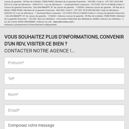
caisse de garantie : 89 Rue de la Boétie 75008 PARIS | Montant de la garantie financière : 160 000 | Carte G : CPI 7201 2018 000
033 615 | Date de délivrance : 2024-07-01 | Lieu de délivrance : 1 boulevard René Levasseur - CS 91435 72014 LE MANS Cedex 2 |
Caisse de garantie financière : GALIAN-SMABTP | N° de caisse de garantie : 110335€ | Adresse caisse de garantie : 89 Rue de la
Boétie 75008 PARIS | Montant de la garantie financière : 800 000 | Carte S : CPI 7201 2018 000 000 004 | Date de délivrance :
2025-02-10 | Lieu de délivrance : 1 boulevard René Levasseur - CS 91435 72014 LE MANS Cedex 2 | Caisse de garantie financière
: GALIAN-SMABTP | N° de caisse de garantie : 174204C | Adresse caisse de garantie : 89 Rue de la Boétie 75008 PARIS | Montant
de la garantie financière : 120 000 | Nom du médiateur : Association Nationale des Médiateurs (ANM) | Adresse du médiateur : 2
rue de Colmar 94300 VINCENNES | Adresse du site :
www.anm-conso.com
|
Entreprise juridiquement et financièrement indépendante
VOUS SOUHAITEZ PLUS D'INFORMATIONS, CONVENIR
D'UN RDV, VISITER CE BIEN ?
CONTACTER NOTRE AGENCE !...