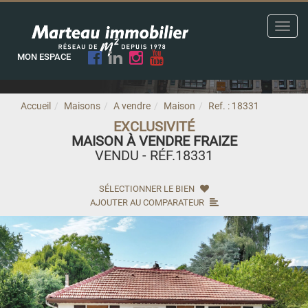
Toggl
navig
MON ESPACE
Accueil
Maisons
A vendre
Maison
Ref. : 18331
EXCLUSIVITÉ
MAISON À VENDRE FRAIZE
VENDU - RÉF.18331
SÉLECTIONNER LE BIEN
AJOUTER AU COMPARATEUR