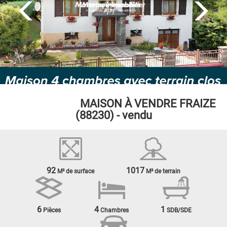
EXCLUSIVITÉ
MAISON À VENDRE
FRAIZE
(88230) - vendu
92
1017
M² de surface
M² de terrain
6
4
1
Pièces
Chambres
SDB/SDE