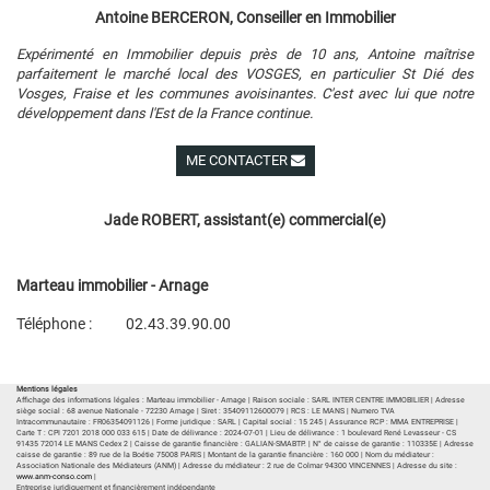
Antoine BERCERON, Conseiller en Immobilier
Expérimenté en Immobilier depuis près de 10 ans, Antoine maîtrise
parfaitement le marché local des VOSGES, en particulier St Dié des
Vosges, Fraise et les communes avoisinantes. C'est avec lui que notre
développement dans l'Est de la France continue.
ME CONTACTER
Voir ses autres biens
Jade ROBERT, assistant(e) commercial(e)
Marteau immobilier - Arnage
Téléphone :
02.43.39.90.00
Plan d'accès
Voir les autres biens de l'agence
Mentions légales
Affichage des informations légales : Marteau immobilier - Arnage | Raison sociale : SARL INTER CENTRE IMMOBILIER | Adresse
siège social : 68 avenue Nationale - 72230 Arnage | Siret : 35409112600079 | RCS : LE MANS | Numero TVA
Intracommunautaire : FR06354091126 | Forme juridique : SARL | Capital social : 15 245 | Assurance RCP : MMA ENTREPRISE |
Carte T : CPI 7201 2018 000 033 615 | Date de délivrance : 2024-07-01 | Lieu de délivrance : 1 boulevard René Levasseur - CS
91435 72014 LE MANS Cedex 2 | Caisse de garantie financière : GALIAN-SMABTP. | N° de caisse de garantie : 110335E | Adresse
caisse de garantie : 89 rue de la Boétie 75008 PARIS | Montant de la garantie financière : 160 000 | Nom du médiateur :
Association Nationale des Médiateurs (ANM) | Adresse du médiateur : 2 rue de Colmar 94300 VINCENNES | Adresse du site :
www.anm-conso.com
|
Entreprise juridiquement et financièrement indépendante