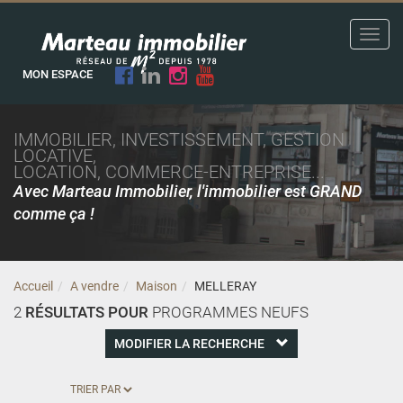
Toggl
navig
MON ESPACE
IMMOBILIER, INVESTISSEMENT, GESTION
LOCATIVE,
LOCATION, COMMERCE-ENTREPRISE...
Avec Marteau Immobilier, l'immobilier est GRAND
comme ça !
Accueil
A vendre
Maison
MELLERAY
2
RÉSULTATS POUR
PROGRAMMES NEUFS
MODIFIER LA RECHERCHE