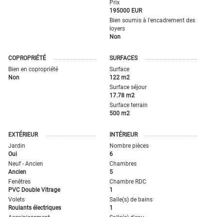
Prix
195000 EUR
Bien soumis à l'encadrement des
loyers
Non
COPROPRIÉTÉ
SURFACES
Bien en copropriété
Surface
Non
122 m2
Surface séjour
17.78 m2
Surface terrain
500 m2
EXTÉRIEUR
INTÉRIEUR
Jardin
Nombre pièces
Oui
6
Neuf - Ancien
Chambres
Ancien
5
Fenêtres
Chambre RDC
PVC Double Vitrage
1
Volets
Salle(s) de bains
Roulants électriques
1