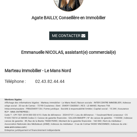
Agate BAILLY, Conseillère en Immobilier
ME CONTACTER
Voir ses autres biens
Emmanuelle NICOLAS, assistant(e) commercial(e)
Marteau immobilier - Le Mans Nord
Téléphone :
02.43.82.44.44
Plan d'accès
Voir les autres biens de l'agence
Mentions légales
Affichage des informations légales : Marteau immobilier - Le Mans Nord | Raison sociale : INTER CENTRE IMMOBILIER | Adresse
siège social : 20 rue de Carnac - 72190 Coulaines | Siret : 35409112600061 | RCS : LE MANS | Numero TVA
Intracommunautaire : FR06354091126 | Forme juridique : Société à responsabilité limitée | Capital social : 15 244 | Assurance
RCP : MMA ENTREPRISE |
Carte T : CPI 7201 2018 000 033 615 | Date de délivrance : 2024-07-01 | Lieu de délivrance : 1 boulevard René Levasseur - CS
91435 72014 LE MANS Cedex 2 | Caisse de garantie financière : GALIAN-SMABTP. | N° de caisse de garantie : 110335E | Adresse
caisse de garantie : 89, Rue de la Boetie 75008 PARIS | Montant de la garantie financière : 160 000 | Nom du médiateur :
Association Nationale des Médiateurs (ANM) | Adresse du médiateur : 2 rue de Colmar 94300 VINCENNES | Adresse du site :
www.anm-conso.com
|
Entreprise juridiquement et financièrement indépendante