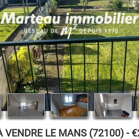
À VENDRE
LE MANS (72100) -
€