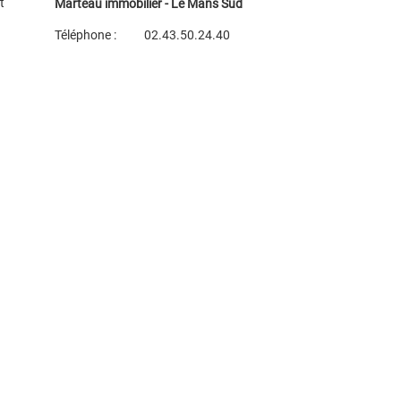
t
Marteau immobilier - Le Mans Sud
Téléphone :
02.43.50.24.40
Plan d'accès
Voir les autres biens de l'agence