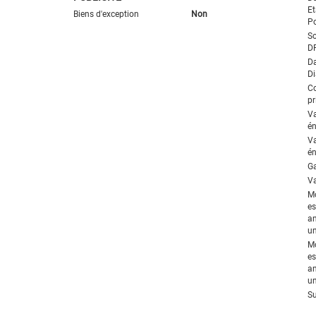
Et
Biens d'exception
Non
Po
So
D
Da
Di
C
pr
V
én
V
én
Ga
Va
M
es
an
un
M
es
an
un
Su