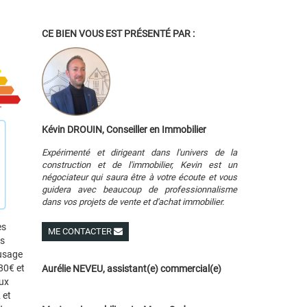
CE BIEN VOUS EST PRÉSENTÉ PAR :
Kévin DROUIN, Conseiller en Immobilier
Expérimenté et dirigeant dans l'univers de la
construction et de l'immobilier, Kevin est un
négociateur qui saura être à votre écoute et vous
guidera avec beaucoup de professionnalisme
dans vos projets de vente et d'achat immobilier.
es
ME CONTACTER
es
Voir ses autres biens
 usage
80€ et
Aurélie NEVEU, assistant(e) commercial(e)
ux
 et