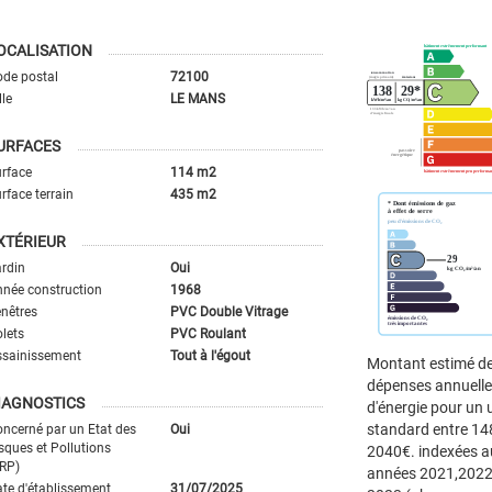
OCALISATION
de postal
72100
lle
LE MANS
URFACES
rface
114 m2
rface terrain
435 m2
XTÉRIEUR
rdin
Oui
née construction
1968
nêtres
PVC Double Vitrage
lets
PVC Roulant
ssainissement
Tout à l'égout
Montant estimé d
dépenses annuell
IAGNOSTICS
d'énergie pour un
standard entre 14
ncerné par un Etat des
Oui
sques et Pollutions
2040€. indexées a
RP)
années 2021,2022
te d'établissement
31/07/2025