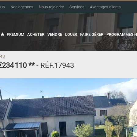
ous
Nos agences
Nous rejoindre
Services
Avantages clients
PREMIUM
ACHETER
VENDRE
LOUER
FAIRE GÉRER
PROGRAMMES N
943
€234 110
**
- RÉF.17943