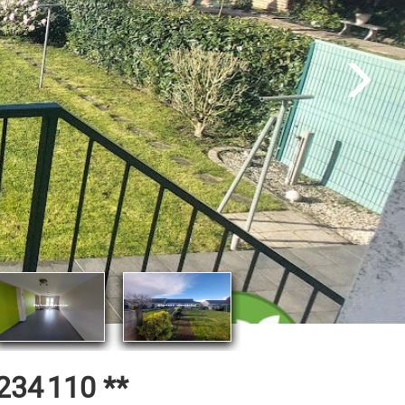
234 110
**