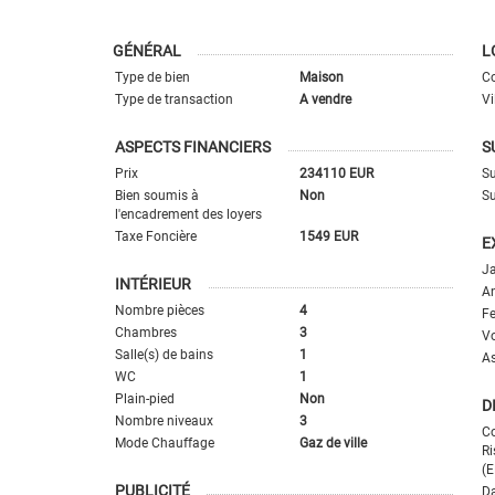
GÉNÉRAL
L
Type de bien
Maison
Co
Type de transaction
A vendre
Vi
ASPECTS FINANCIERS
S
Prix
234110 EUR
Su
Bien soumis à
Non
Su
l'encadrement des loyers
Taxe Foncière
1549 EUR
E
Ja
INTÉRIEUR
An
Nombre pièces
4
Fe
Chambres
3
Vo
Salle(s) de bains
1
A
WC
1
Plain-pied
Non
D
Nombre niveaux
3
Co
Mode Chauffage
Gaz de ville
Ri
(E
PUBLICITÉ
Da