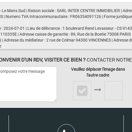
r - Le Mans Sud | Raison sociale : SARL INTER CENTRE IMMOBILIER | Adres
S | Numero TVA Intracommunautaire : FR06354091126 | Forme juridique : 
e : 2024-07-01 | Lieu de délivrance : 1 boulevard René Levasseur - CS 91
 110335E | Adresse caisse de garantie : 89, Rue de la Boetie 75008 PARIS 
 | Adresse du médiateur : 2 rue de Colmar 94300 VINCENNES | Adresse du
e
VENIR D'UN RDV, VISITER CE BIEN ?
CONTACTER NOTRE A
Veuillez déplacer l'image dans
l'autre cadre