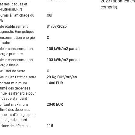
2023 (abonnemen
at des Risques et
compris).
llutions(ERP)
umis à l'affichage du
Oui
PE
te établissement
31/07/2025
agnostic Energétique
onsommation énergie
C
imaire
aleur consommation
138 kWh/m2 par an
ergie primaire
aleur consommation
133 kWh/m2 par an
ergie finale
z Effet de Serre
C
leur Gaz Effet de serre
29 Kg CO2/m2/an
ontant minimum
1480 EUR
timé des dépenses
nuelles d'énergie pour
 usage standard
ontant maximum
2040 EUR
timé des dépenses
nuelles d'énergie pour
 usage standard
rface de référence
115