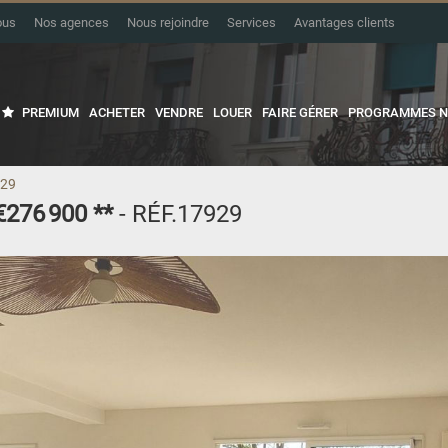
ous
Nos agences
Nous rejoindre
Services
Avantages clients
PREMIUM
ACHETER
VENDRE
LOUER
FAIRE GÉRER
PROGRAMMES N
929
€276 900
**
- RÉF.17929