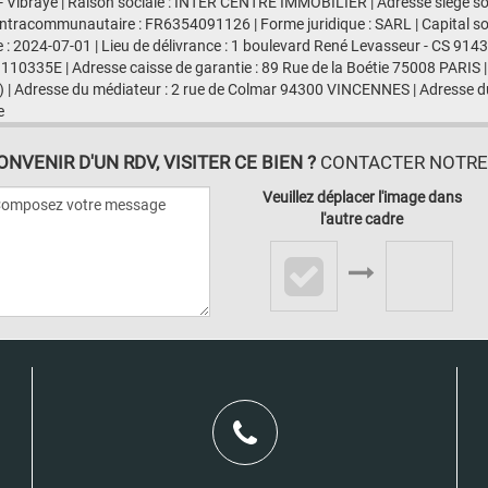
- Vibraye | Raison sociale : INTER CENTRE IMMOBILIER | Adresse siège soci
ntracommunautaire : FR6354091126 | Forme juridique : SARL | Capital s
e : 2024-07-01 | Lieu de délivrance : 1 boulevard René Levasseur - CS 91
 110335E | Adresse caisse de garantie : 89 Rue de la Boétie 75008 PARIS |
 | Adresse du médiateur : 2 rue de Colmar 94300 VINCENNES | Adresse du
e
VENIR D'UN RDV, VISITER CE BIEN ?
CONTACTER NOTRE A
Veuillez déplacer l'image dans
l'autre cadre