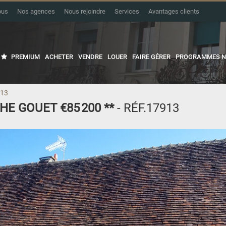
ous
Nos agences
Nous rejoindre
Services
Avantages clients
PREMIUM
ACHETER
VENDRE
LOUER
FAIRE GÉRER
PROGRAMMES N
913
CHE GOUET
€85 200
**
- RÉF.17913