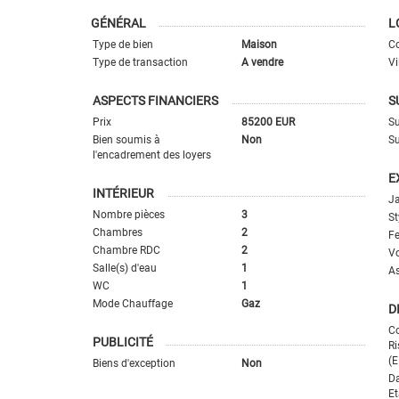
GÉNÉRAL
L
Type de bien
Maison
Co
Type de transaction
A vendre
Vi
ASPECTS FINANCIERS
S
Prix
85200 EUR
Su
Bien soumis à
Non
Su
l'encadrement des loyers
E
INTÉRIEUR
Ja
Nombre pièces
3
St
Chambres
2
Fe
Chambre RDC
2
Vo
Salle(s) d'eau
1
A
WC
1
Mode Chauffage
Gaz
D
Co
PUBLICITÉ
Ri
(E
Biens d'exception
Non
Da
Et