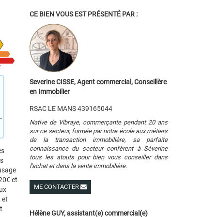
CE BIEN VOUS EST PRÉSENTÉ PAR :
Severine CISSE, Agent commercial, Conseillère
en Immobilier
RSAC LE MANS 439165044
Native de Vibraye, commerçante pendant 20 ans
sur ce secteur, formée par notre école aux métiers
de la transaction immobilière, sa parfaite
connaissance du secteur confèrent à Séverine
es
tous les atouts pour bien vous conseiller dans
es
l'achat et dans la vente immobilière.
 usage
20€ et
ME CONTACTER
ux
Voir ses autres biens
 et
t
Hélène GUY, assistant(e) commercial(e)