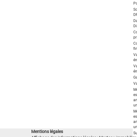
Po
So
D
Da
Di
C
pr
C
fi
V
én
V
én
Ga
Va
M
es
an
un
M
es
an
un
Mentions légales
Su