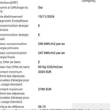
compris).
llutions(ERP)
umis à l'affichage du
Oui
PE
te établissement
15/11/2024
agnostic Energétique
onsommation énergie
E
imaire
onsommation énergie
E
nale
aleur consommation
290 kWh/m2 par an
ergie primaire
aleur consommation
247 kWh/m2 par an
ergie finale
z Effet de Serre
E
leur Gaz Effet de serre
60 Kg CO2/m2/an
ontant minimum
2020 EUR
timé des dépenses
nuelles d'énergie pour
 usage standard
ontant maximum
2780 EUR
timé des dépenses
nuelles d'énergie pour
 usage standard
rface de référence
56.13