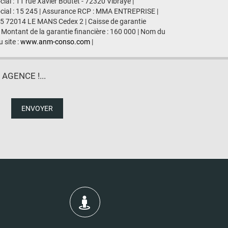
al : 11 rue Xavier Boutet - 72320 Vibraye |
ocial : 15 245 | Assurance RCP : MMA ENTREPRISE |
435 72014 LE MANS Cedex 2 | Caisse de garantie
 Montant de la garantie financière : 160 000 | Nom du
 site :
www.anm-conso.com
|
GENCE !...
ENVOYER