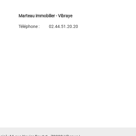
Marteau immobilier - Vibraye
Téléphone :
02.44.51.20.20
Plan d'accès
Voir les autres biens de l'agence