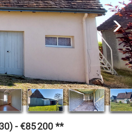
0) -
€85 200
**