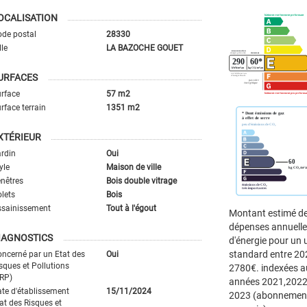
OCALISATION
de postal
28330
lle
LA BAZOCHE GOUET
URFACES
rface
57 m2
rface terrain
1351 m2
XTÉRIEUR
rdin
Oui
yle
Maison de ville
nêtres
Bois double vitrage
lets
Bois
ssainissement
Tout à l'égout
Montant estimé d
dépenses annuell
IAGNOSTICS
d'énergie pour un
standard entre 20
ncerné par un Etat des
Oui
sques et Pollutions
2780€. indexées a
RP)
années 2021,2022
te d'établissement
15/11/2024
2023 (abonnemen
at des Risques et